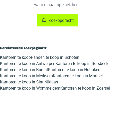
Remove
waar u naar op zoek bent.
Zoekopdracht
Meer criteria
Min. budget
Gerelateerde zoekpagina's
:
Kantoren te koop
Panden te koop in Schoten
Max. budget
Kantoren te koop in Antwerpen
Kantoren te koop in Borsbeek
Kantoren te koop in Burcht
Kantoren te koop in Hoboken
Kantoren te koop in Merksem
Kantoren te koop in Mortsel
Kantoren te koop in Sint-Niklaas
Zoeken
Kantoren te koop in Wommelgem
Kantoren te koop in Zoersel