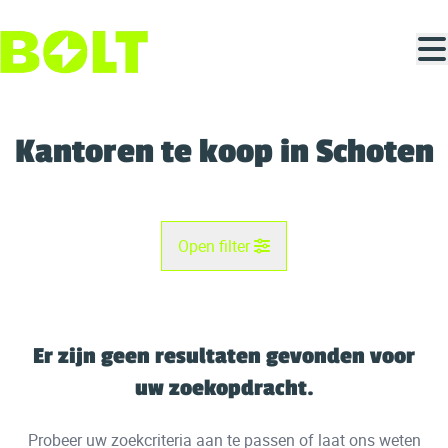
Ga naar hoofdinhoud
Kantoren te koop in Schoten
Open filter
Gemeente
Schoten (2900)
Er zijn geen resultaten gevonden voor
Remove
Kaartweergave
uw zoekopdracht.
Type
Probeer uw zoekcriteria aan te passen of laat ons weten
Kantoren
Zoekopdracht
Sorteer op