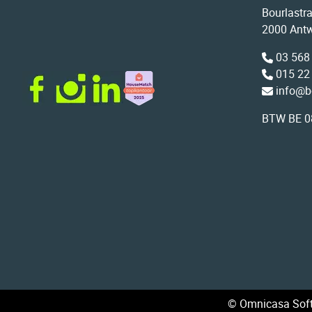
Bourlastr
2000 Ant
03 568
015 22
info@b
BTW BE 0
© Omnicasa Soft