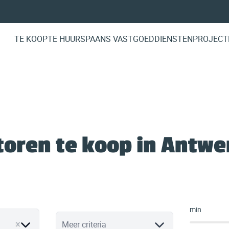
TE KOOP
TE HUUR
SPAANS VASTGOED
DIENSTEN
PROJECT
oren te koop in Antw
min
Meer criteria