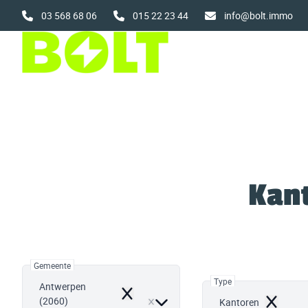
Ga naar hoofdinhoud
03 568 68 06
015 22 23 44
info@bolt.immo
Kant
Gemeente
Type
Antwerpen
Remove
(2060)
Kantoren