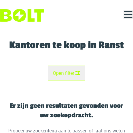
Ga naar hoofdinhoud
Kantoren te koop in Ranst
Open filter
Gemeente
Broechem (2520)
Er zijn geen resultaten gevonden voor
Remove
Kaartweergave
uw zoekopdracht.
Type
Probeer uw zoekcriteria aan te passen of laat ons weten
Kantoren
Zoekopdracht
Sorteer op