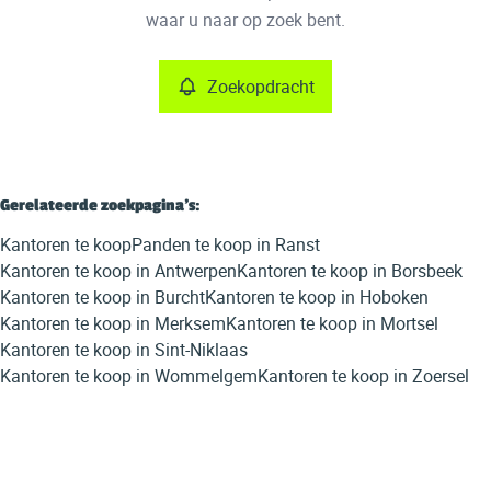
Remove
waar u naar op zoek bent.
Zoekopdracht
Meer criteria
Min. budget
Gerelateerde zoekpagina's
:
Kantoren te koop
Panden te koop in Ranst
Max. budget
Kantoren te koop in Antwerpen
Kantoren te koop in Borsbeek
Kantoren te koop in Burcht
Kantoren te koop in Hoboken
Kantoren te koop in Merksem
Kantoren te koop in Mortsel
Kantoren te koop in Sint-Niklaas
Zoeken
Kantoren te koop in Wommelgem
Kantoren te koop in Zoersel