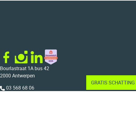
Bourlastraat 1A bus 42
2000 Antwerpen
GRATIS SCHATTING
03 568 68 06
015 22 23 44
info@bolt.immo
BTW BE 0804.733.675
Home
Te koop