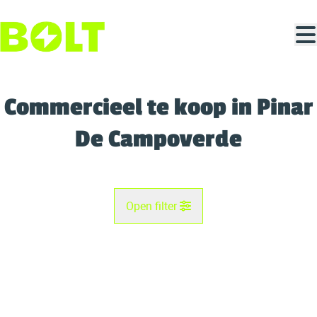
Ga naar hoofdinhoud
Commercieel te koop in Pinar
De Campoverde
Open filter
Gemeente
Kaartweergave
Type