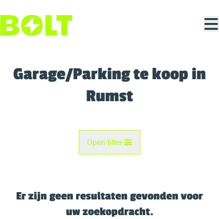
Ga naar hoofdinhoud
Garage/Parking te koop in
Rumst
Open filter
Gemeente
Rumst (2840)
Er zijn geen resultaten gevonden voor
Remove
Kaartweergave
uw zoekopdracht.