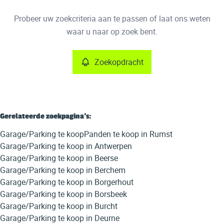
Type
Probeer uw zoekcriteria aan te passen of laat ons weten
Garage/Parking
Zoekopdracht
Sorteer op
Remove
waar u naar op zoek bent.
Zoekopdracht
Meer criteria
Min. budget
Gerelateerde zoekpagina's
:
Garage/Parking te koop
Panden te koop in Rumst
Max. budget
Garage/Parking te koop in Antwerpen
Garage/Parking te koop in Beerse
Garage/Parking te koop in Berchem
Garage/Parking te koop in Borgerhout
Zoeken
Garage/Parking te koop in Borsbeek
Garage/Parking te koop in Burcht
Garage/Parking te koop in Deurne