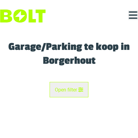
Ga naar hoofdinhoud
Garage/Parking te koop in
Borgerhout
Open filter
Gemeente
VERKOCHT
Antwerpen (2140)
Remove
Kaartweergave