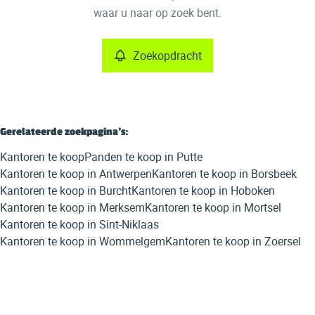
Remove
waar u naar op zoek bent.
Zoekopdracht
Meer criteria
Min. budget
Gerelateerde zoekpagina's
:
Kantoren te koop
Panden te koop in Putte
Max. budget
Kantoren te koop in Antwerpen
Kantoren te koop in Borsbeek
Kantoren te koop in Burcht
Kantoren te koop in Hoboken
Kantoren te koop in Merksem
Kantoren te koop in Mortsel
Kantoren te koop in Sint-Niklaas
Zoeken
Kantoren te koop in Wommelgem
Kantoren te koop in Zoersel