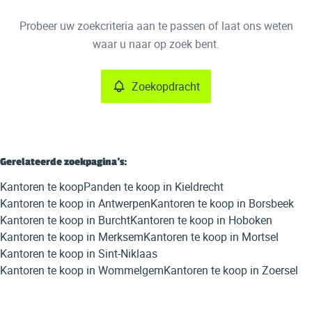
Type
Probeer uw zoekcriteria aan te passen of laat ons weten
Kantoren
Zoekopdracht
Sorteer op
Remove
waar u naar op zoek bent.
Zoekopdracht
Meer criteria
Min. budget
Gerelateerde zoekpagina's
:
Kantoren te koop
Panden te koop in Kieldrecht
Max. budget
Kantoren te koop in Antwerpen
Kantoren te koop in Borsbeek
Kantoren te koop in Burcht
Kantoren te koop in Hoboken
Kantoren te koop in Merksem
Kantoren te koop in Mortsel
Kantoren te koop in Sint-Niklaas
Zoeken
Kantoren te koop in Wommelgem
Kantoren te koop in Zoersel