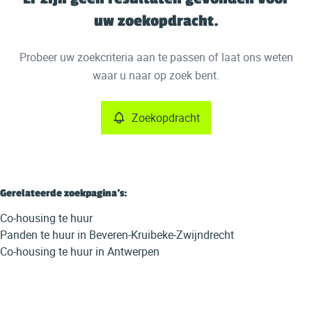
Kaartweergave
uw zoekopdracht.
Type
Probeer uw zoekcriteria aan te passen of laat ons weten
Co-housing
Zoekopdracht
Sorteer op
Remove
waar u naar op zoek bent.
Zoekopdracht
Meer criteria
Min. budget
Gerelateerde zoekpagina's
:
Co-housing te huur
Max. budget
Panden te huur in Beveren-Kruibeke-Zwijndrecht
Co-housing te huur in Antwerpen
Zoeken