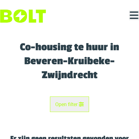
Ga naar hoofdinhoud
Co-housing te huur in
Beveren-Kruibeke-
Zwijndrecht
Open filter
Gemeente
Beveren-Kruibeke-Zwijndrecht (2070)
Er zijn geen resultaten gevonden voor
Remove