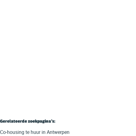
CO HOUSING PROJECT "THE GARDEN HOUSE"
Walenstraat 10, 2060 Antwerpen
€ 875 / maand
1
1
25
m²
Gerelateerde zoekpagina's
:
Co-housing te huur in Antwerpen