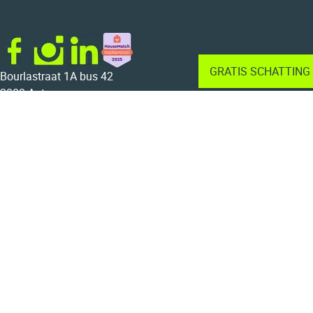
GRATIS SCHATTING
Bourlastraat 1A bus 42
2000 Antwerpen
03 568 68 06
015 22 23 44
info@bolt.immo
BTW BE 0804.733.675
Home
Te koop
Te huur
Diensten
Over ons
Contact
Zoekopdracht