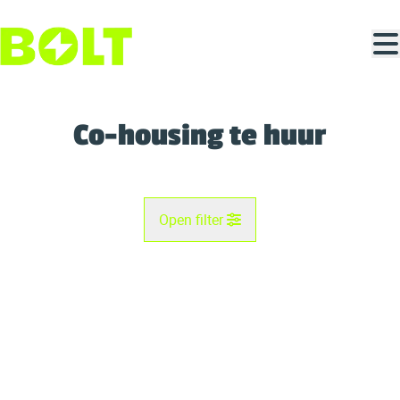
Ga naar hoofdinhoud
Co-housing te huur
Open filter
Gemeente
Kaartweergave
Type
Co-housing
Remove
Zoekopdracht
Sorteer op