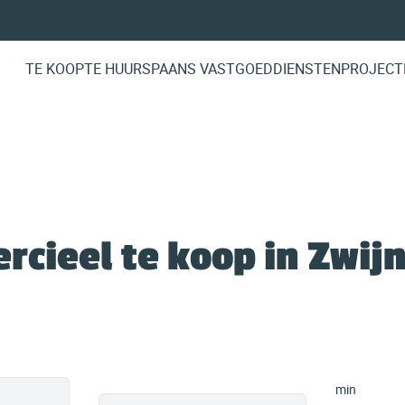
TE KOOP
TE HUUR
SPAANS VASTGOED
DIENSTEN
PROJECT
cieel te koop in Zwij
min