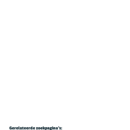
Handelsgelijkvloers met ruime etalage in
centrum Burcht
Dorpstraat 28 / 1, 2070 Burcht
€ 188.000
Gerelateerde zoekpagina's
: