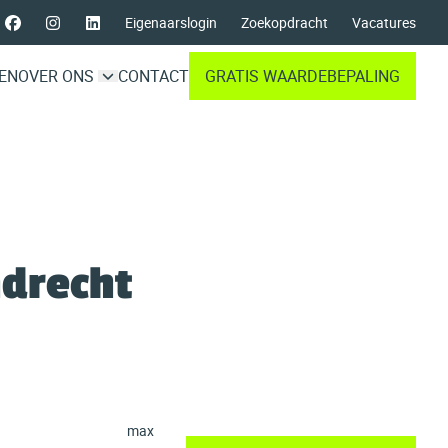
Eigenaarslogin
Zoekopdracht
Vacatures
EN
OVER ONS
CONTACT
GRATIS WAARDEBEPALING
ndrecht
max