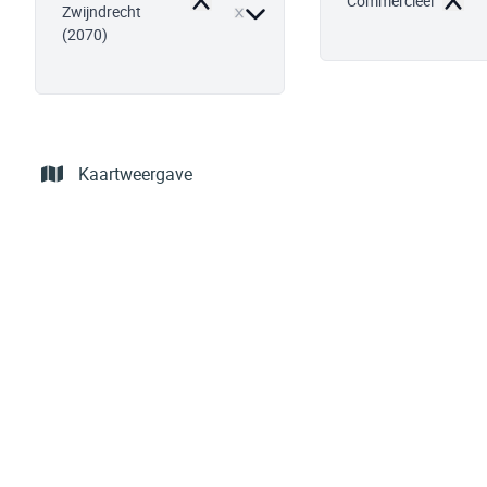
Commercieel
Remove
Remo
Zwijndrecht
(2070)
Kaartweergave