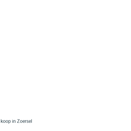
stijl te koop in Zoersel
2980 Zoersel
Verkocht
5
1
260
m²
1100
m²
 koop in Zoersel