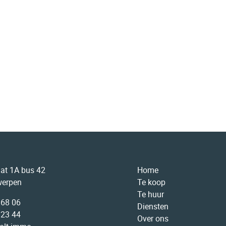
aat 1A bus 42
Home
werpen
Te koop
Te huur
 68 06
Diensten
 23 44
Over ons