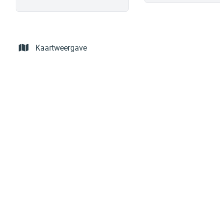
Kaartweergave
Bouwgrond van 1614 m² voor OB te Zoersel