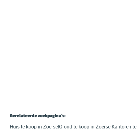
Driesheide 93, 2980 Zoersel
€ 295.000
1614
m²
Gerelateerde zoekpagina's
:
Huis te koop in Zoersel
Grond te koop in Zoersel
Kantoren te