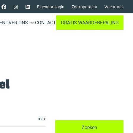
Eigenaarslogin
Zoekopdracht
Vacatures
EN
OVER ONS
CONTACT
GRATIS WAARDEBEPALING
el
max
Zoeken