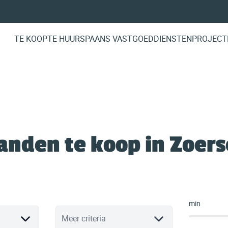
TE KOOP
TE HUUR
SPAANS VASTGOED
DIENSTEN
PROJECT
anden te koop in Zoers
min
Meer criteria