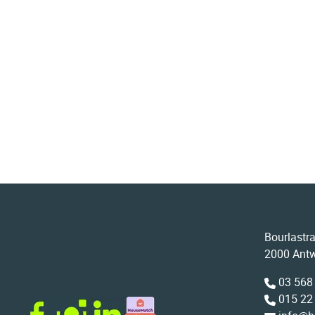
Bourlastr
2000 Ant
03 568
015 22