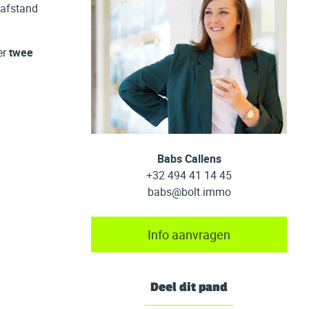
lafstand
er
twee
Babs Callens
+32 494 41 14 45
babs@bolt.immo
Info aanvragen
Deel dit pand