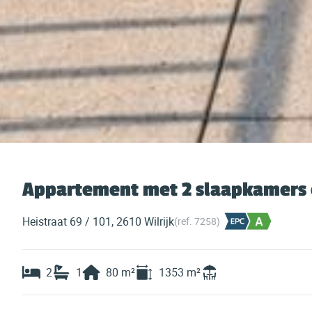
Appartement met 2 slaapkamers 
Heistraat 69 / 101, 2610 Wilrijk
(ref.
7258
)
2
1
80
m²
1353
m²