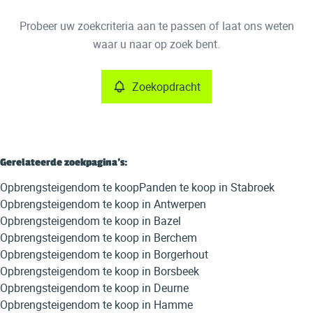
Type
Probeer uw zoekcriteria aan te passen of laat ons weten
Opbrengsteigendom
Zoekopdracht
Sorteer op
Remove
waar u naar op zoek bent.
Zoekopdracht
Meer criteria
Min. budget
Gerelateerde zoekpagina's
:
Opbrengsteigendom te koop
Panden te koop in Stabroek
Max. budget
Opbrengsteigendom te koop in Antwerpen
Opbrengsteigendom te koop in Bazel
Opbrengsteigendom te koop in Berchem
Opbrengsteigendom te koop in Borgerhout
Zoeken
Opbrengsteigendom te koop in Borsbeek
Opbrengsteigendom te koop in Deurne
Opbrengsteigendom te koop in Hamme