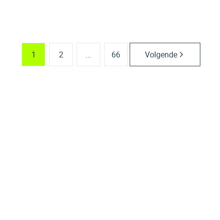
4
3
1
422
m²
1263
m²
1
2
1
2
...
66
Volgende