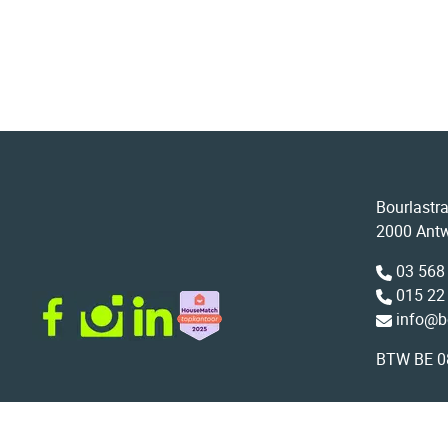
Bourlastr
2000 Ant
03 568
015 22
info@b
BTW BE 0