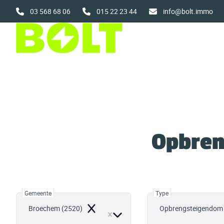
Ga naar hoofdinhoud
03 568 68 06
015 22 23 44
info@bolt.immo
Opbren
Gemeente
Type
Broechem (2520)
Opbrengsteigendom
Remove