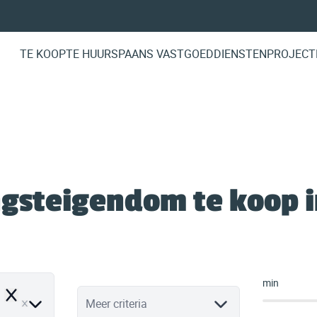
TE KOOP
TE HUUR
SPAANS VASTGOED
DIENSTEN
PROJECT
gsteigendom te koop i
min
Remove
Meer criteria