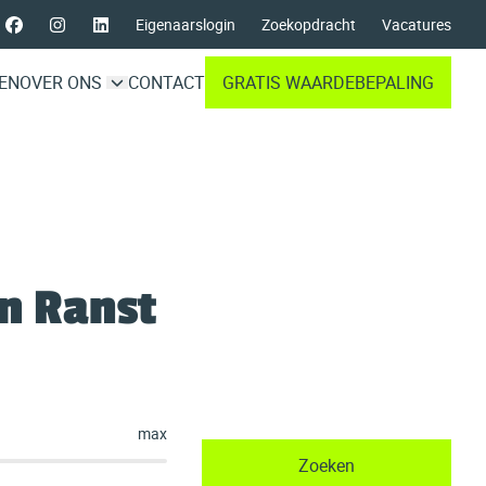
Eigenaarslogin
Zoekopdracht
Vacatures
EN
OVER ONS
CONTACT
GRATIS WAARDEBEPALING
n Ranst
max
Zoeken