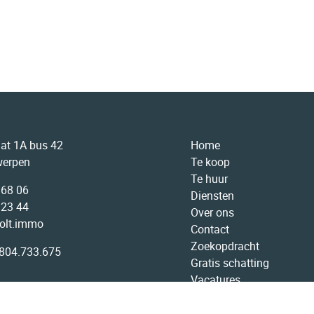
aat 1A bus 42
Home
werpen
Te koop
Te huur
 68 06
Diensten
 23 44
Over ons
olt.immo
Contact
Zoekopdracht
804.733.675
Gratis schatting
Vacatures