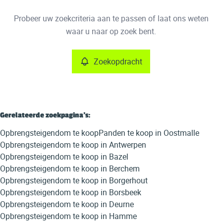
Type
Probeer uw zoekcriteria aan te passen of laat ons weten
Opbrengsteigendom
Zoekopdracht
Sorteer op
Remove
waar u naar op zoek bent.
Zoekopdracht
Meer criteria
Min. budget
Gerelateerde zoekpagina's
:
Opbrengsteigendom te koop
Panden te koop in Oostmalle
Max. budget
Opbrengsteigendom te koop in Antwerpen
Opbrengsteigendom te koop in Bazel
Opbrengsteigendom te koop in Berchem
Opbrengsteigendom te koop in Borgerhout
Zoeken
Opbrengsteigendom te koop in Borsbeek
Opbrengsteigendom te koop in Deurne
Opbrengsteigendom te koop in Hamme