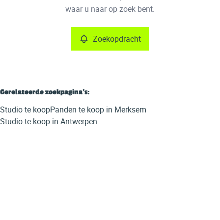
Remove
waar u naar op zoek bent.
Zoekopdracht
Meer criteria
Min. budget
Gerelateerde zoekpagina's
:
Studio te koop
Panden te koop in Merksem
Max. budget
Studio te koop in Antwerpen
Zoeken