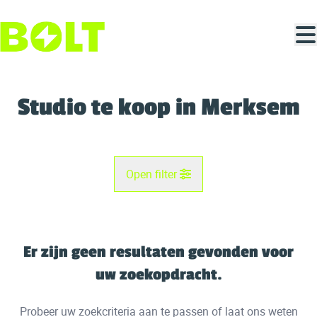
Ga naar hoofdinhoud
Studio te koop in Merksem
Open filter
Gemeente
Antwerpen (2170)
Er zijn geen resultaten gevonden voor
Remove
Kaartweergave
uw zoekopdracht.
Type
Probeer uw zoekcriteria aan te passen of laat ons weten
Studio
Zoekopdracht
Sorteer op