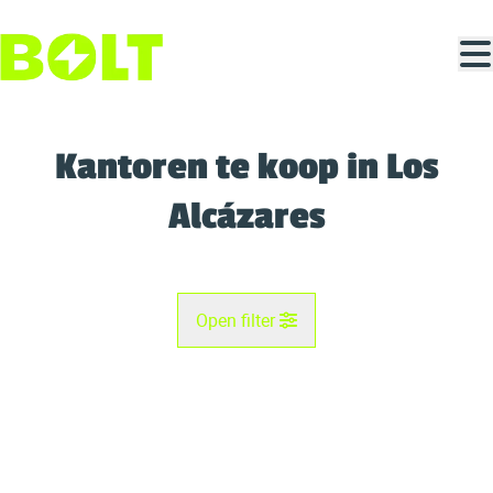
Ga naar hoofdinhoud
Kantoren te koop in Los
Alcázares
Open filter
Gemeente
Kaartweergave
Type