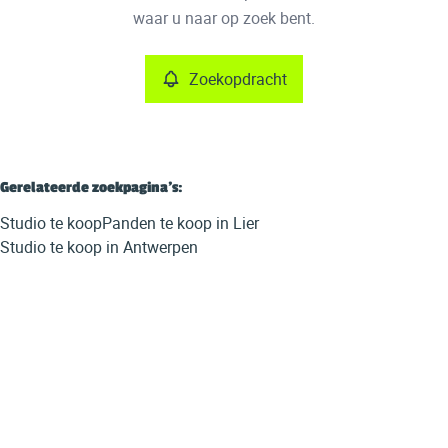
Remove
waar u naar op zoek bent.
Zoekopdracht
Meer criteria
Min. budget
Gerelateerde zoekpagina's
:
Studio te koop
Panden te koop in Lier
Max. budget
Studio te koop in Antwerpen
Zoeken