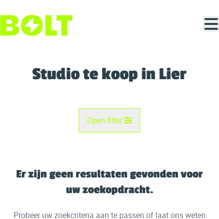
Ga naar hoofdinhoud
Studio te koop in Lier
Open filter
Gemeente
Lier (2500)
Er zijn geen resultaten gevonden voor
Remove
Kaartweergave
uw zoekopdracht.
Type
Probeer uw zoekcriteria aan te passen of laat ons weten
Studio
Zoekopdracht
Sorteer op