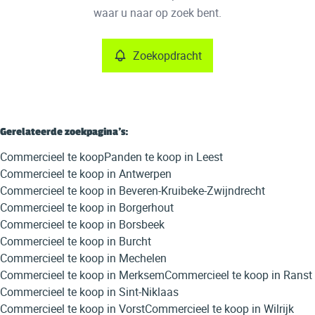
Remove
waar u naar op zoek bent.
Zoekopdracht
Meer criteria
Min. budget
Gerelateerde zoekpagina's
:
Commercieel te koop
Panden te koop in Leest
Max. budget
Commercieel te koop in Antwerpen
Commercieel te koop in Beveren-Kruibeke-Zwijndrecht
Commercieel te koop in Borgerhout
Commercieel te koop in Borsbeek
Zoeken
Commercieel te koop in Burcht
Commercieel te koop in Mechelen
Commercieel te koop in Merksem
Commercieel te koop in Ranst
Commercieel te koop in Sint-Niklaas
Commercieel te koop in Vorst
Commercieel te koop in Wilrijk