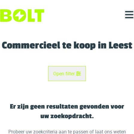
Ga naar hoofdinhoud
Commercieel te koop in Leest
Open filter
Gemeente
Leest (2811)
Er zijn geen resultaten gevonden voor
Remove
Kaartweergave
uw zoekopdracht.
Type
Probeer uw zoekcriteria aan te passen of laat ons weten
Commercieel
Zoekopdracht
Sorteer op