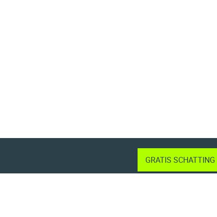
GRATIS SCHATTING