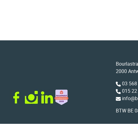
Bourlastr
2000 Ant
03 568
015 22
info@b
BTW BE 0