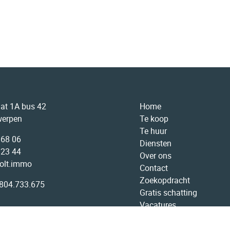
aat 1A bus 42
Home
werpen
Te koop
Te huur
 68 06
Diensten
 23 44
Over ons
olt.immo
Contact
Zoekopdracht
804.733.675
Gratis schatting
Vacatures