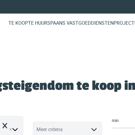
TE KOOP
TE HUUR
SPAANS VASTGOED
DIENSTEN
PROJECT
steigendom te koop in
min
Remove
Meer criteria