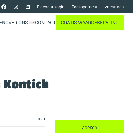
Eigenaarslogin
Zoekopdracht
Vacatures
EN
OVER ONS
CONTACT
GRATIS WAARDEBEPALING
 Kontich
max
Zoeken