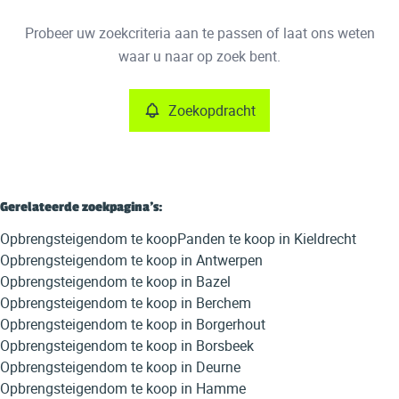
Type
Probeer uw zoekcriteria aan te passen of laat ons weten
Opbrengsteigendom
Zoekopdracht
Sorteer op
Remove
waar u naar op zoek bent.
Zoekopdracht
Meer criteria
Min. budget
Gerelateerde zoekpagina's
:
Opbrengsteigendom te koop
Panden te koop in Kieldrecht
Max. budget
Opbrengsteigendom te koop in Antwerpen
Opbrengsteigendom te koop in Bazel
Opbrengsteigendom te koop in Berchem
Opbrengsteigendom te koop in Borgerhout
Zoeken
Opbrengsteigendom te koop in Borsbeek
Opbrengsteigendom te koop in Deurne
Opbrengsteigendom te koop in Hamme