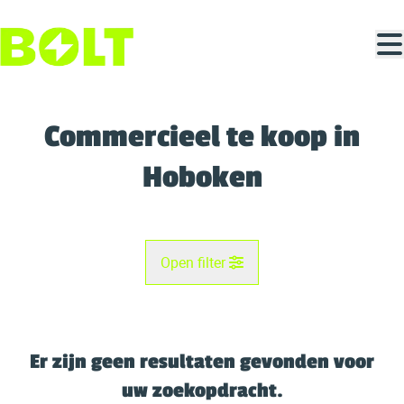
Ga naar hoofdinhoud
Commercieel te koop in
Hoboken
Open filter
Gemeente
Hoboken (2660)
Er zijn geen resultaten gevonden voor
Remove
Kaartweergave
uw zoekopdracht.