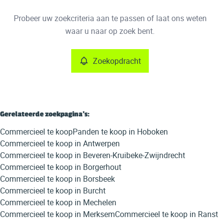
Type
Probeer uw zoekcriteria aan te passen of laat ons weten
Commercieel
Zoekopdracht
Sorteer op
Remove
waar u naar op zoek bent.
Zoekopdracht
Meer criteria
Min. budget
Gerelateerde zoekpagina's
:
Commercieel te koop
Panden te koop in Hoboken
Max. budget
Commercieel te koop in Antwerpen
Commercieel te koop in Beveren-Kruibeke-Zwijndrecht
Commercieel te koop in Borgerhout
Commercieel te koop in Borsbeek
Zoeken
Commercieel te koop in Burcht
Commercieel te koop in Mechelen
Commercieel te koop in Merksem
Commercieel te koop in Ranst