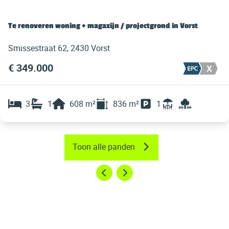
Te renoveren woning + magazijn / projectgrond in Vorst
Smissestraat 62, 2430 Vorst
€ 349.000
3
1
608
m²
836
m²
1
Toon alle panden