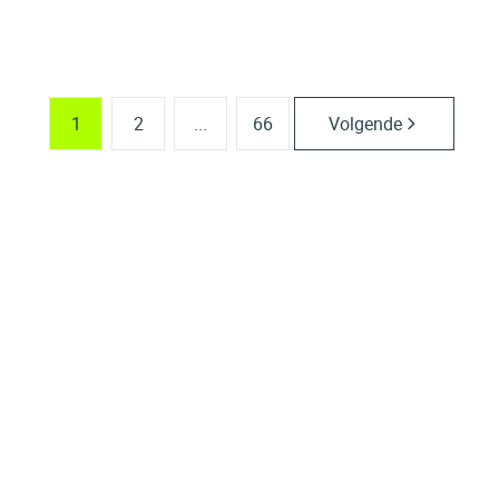
4
3
1
422
m²
1263
m²
1
2
1
2
...
66
Volgende