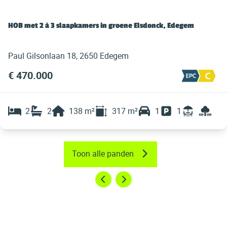
HOB met 2 à 3 slaapkamers in groene Elsdonck, Edegem
Paul Gilsonlaan 18, 2650 Edegem
€ 470.000
2
2
138
m²
317
m²
1
1
Toon alle panden