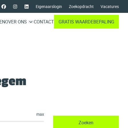
Eigenaarslogin
Zoekopdracht
Vacatures
EN
OVER ONS
CONTACT
GRATIS WAARDEBEPALING
degem
max
Zoeken