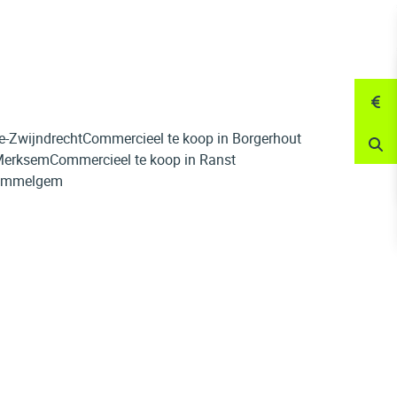
e-Zwijndrecht
Commercieel te koop in Borgerhout
 Merksem
Commercieel te koop in Ranst
Wommelgem