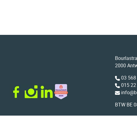
Bourlastr
2000 Ant
03 568
015 22
info@b
BTW BE 0