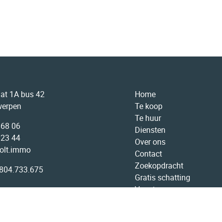
aat 1A bus 42
Home
werpen
Te koop
Te huur
 68 06
Diensten
 23 44
Over ons
olt.immo
Contact
Zoekopdracht
804.733.675
Gratis schatting
Vacatures