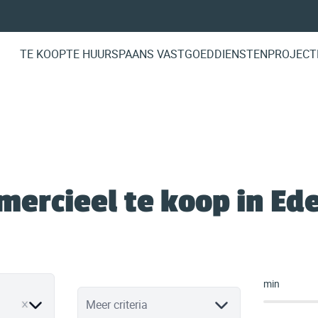
TE KOOP
TE HUUR
SPAANS VASTGOED
DIENSTEN
PROJECT
ercieel te koop in E
min
ve
Meer criteria