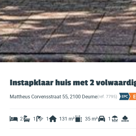
Instapklaar huis met 2 volwaardi
Mattheus Corvensstraat 55, 2100 Deurne
(ref.
7795
)
2
1
1
131
m²
35
m²
1