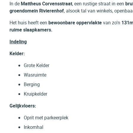
In de
Mattheus Corvensstraat
, een rustige straat in een
bru
groendomein Rivierenhof
, alsook tal van winkels, openbaa
Het huis heeft een
bewoonbare oppervlakte
van zo'n
131
ruime slaapkamers.
Indeling
Kelder:
Grote Kelder
Wasruimte
Berging
Kruipkelder
Gelijkvloers:
Oprit met parkeerplek
Inkomhal