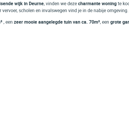
isende wijk in Deurne
, vinden we deze
charmante woning
te ko
r vervoer, scholen en invalswegen vind je in de nabije omgeving.
m²
, een
zeer mooie aangelegde tuin van ca. 70m²
, een
grote ga