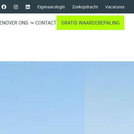
Eigenaarslogin
Zoekopdracht
Vacatures
EN
OVER ONS
CONTACT
GRATIS WAARDEBEPALING