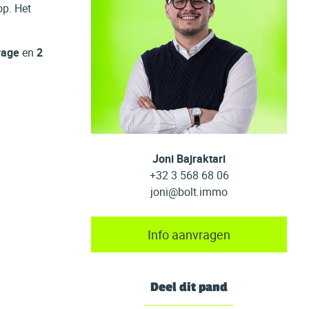
op. Het
rage
en
2
Joni Bajraktari
+32 3 568 68 06
joni@bolt.immo
Info aanvragen
Deel dit pand