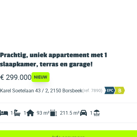
Prachtig, uniek appartement met 1
slaapkamer, terras en garage!
€ 299.000
NIEUW
Karel Soetelaan 43 / 2, 2150 Borsbeek
(ref.
7890
)
1
1
93
m²
211.5
m²
1