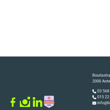
Bourlastr
2000 Ant
03 568
015 22
info@b