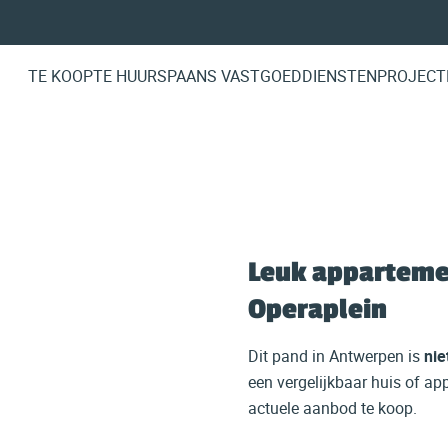
TE KOOP
TE HUUR
SPAANS VASTGOED
DIENSTEN
PROJECT
Leuk appartemen
Operaplein
Dit pand in Antwerpen is
nie
een vergelijkbaar huis of a
actuele aanbod te koop.