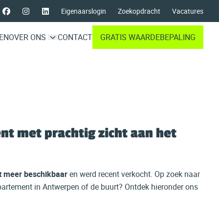
Eigenaarslogin
Zoekopdracht
Vacatures
EN
OVER ONS
CONTACT
GRATIS WAARDEBEPALING
t met prachtig zicht aan het
t meer beschikbaar
en werd recent verkocht. Op zoek naar
ppartement in Antwerpen of de buurt? Ontdek hieronder ons