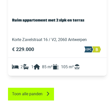
Ruim appartement met 2 slpk en terras
Korte Zavelstraat 16 / V2, 2060 Antwerpen
€ 229.000
2
1
85
m²
105
m²
Toon alle panden