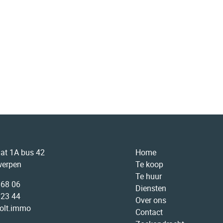
aat 1A bus 42
Home
werpen
Te koop
Te huur
 68 06
Diensten
 23 44
Over ons
olt.immo
Contact