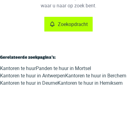
Remove
waar u naar op zoek bent.
Zoekopdracht
Meer criteria
Min. budget
Gerelateerde zoekpagina's
:
Kantoren te huur
Panden te huur in Mortsel
Max. budget
Kantoren te huur in Antwerpen
Kantoren te huur in Berchem
Kantoren te huur in Deurne
Kantoren te huur in Hemiksem
Zoeken