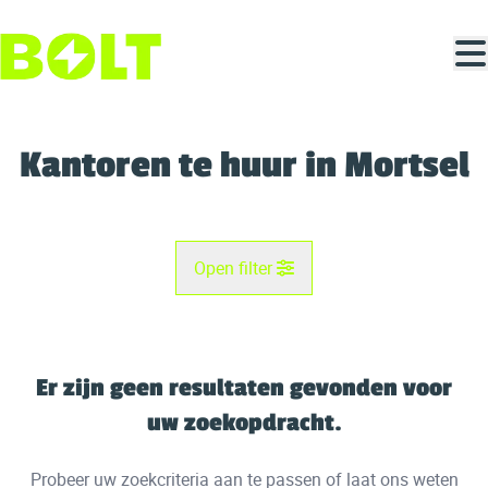
Ga naar hoofdinhoud
Kantoren te huur in Mortsel
Open filter
Gemeente
Mortsel (2640)
Er zijn geen resultaten gevonden voor
Remove
Kaartweergave
uw zoekopdracht.
Type
Probeer uw zoekcriteria aan te passen of laat ons weten
Kantoren
Zoekopdracht
Sorteer op