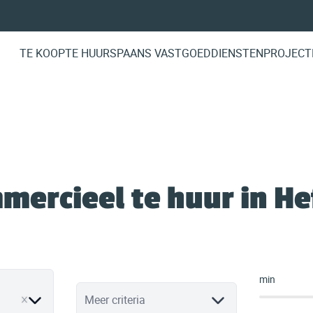
TE KOOP
TE HUUR
SPAANS VASTGOED
DIENSTEN
PROJECT
mercieel te huur in He
min
ve
Meer criteria