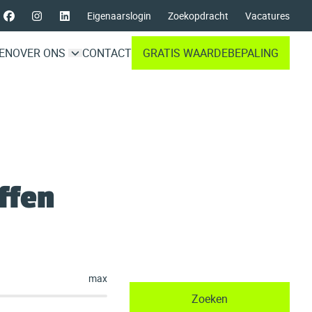
Eigenaarslogin
Zoekopdracht
Vacatures
EN
OVER ONS
CONTACT
GRATIS WAARDEBEPALING
ffen
max
Zoeken