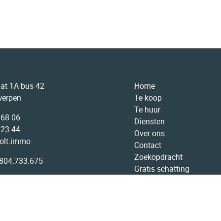
aat 1A bus 42
Home
werpen
Te koop
Te huur
 68 06
Diensten
 23 44
Over ons
olt.immo
Contact
Zoekopdracht
804.733.675
Gratis schatting
Vacatures