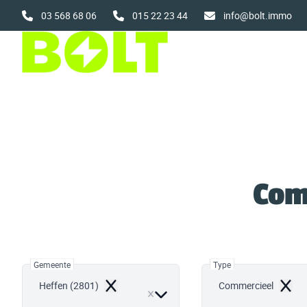
Ga naar hoofdinhoud
03 568 68 06
015 22 23 44
info@bolt.immo
Com
Gemeente
Type
Heffen (2801)
Commercieel
Remove
Remo