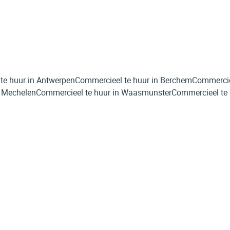
te huur in Antwerpen
Commercieel te huur in Berchem
Commerciee
n Mechelen
Commercieel te huur in Waasmunster
Commercieel te h