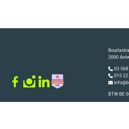
Bourlastr
2000 Ant
03 568
015 22
info@b
BTW BE 0