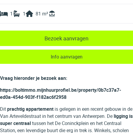
1
1
81
m²
Bezoek aanvragen
Info aanvragen
Vraag hieronder je bezoek aan:
https://boltimmo.mijnhuurprofiel.be/property/0b7c37a7-
ed0a-454d-903f-f182ac6f2958
Dit
prachtig appartement
is gelegen in een recent gebouw in de
Van Arteveldestraat in het centrum van Antwerpen. De
ligging is
super centraal
tussen het De Coninckplein en het Centraal
Station, een levendige buurt die erg in trek is. Winkels, scholen