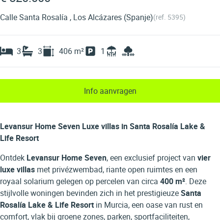
Calle Santa Rosalía , Los Alcázares (Spanje)
(ref.
5395
)
3
3
406
m²
1
Info aanvragen
Levansur Home Seven Luxe villas in Santa Rosalía Lake &
Life Resort
Ontdek
Levansur Home Seven
, een exclusief project van
vier
luxe villas
met privézwembad, riante open ruimtes en een
royaal solarium gelegen op percelen van circa
400 m²
. Deze
stijlvolle woningen bevinden zich in het prestigieuze
Santa
Rosalía Lake & Life Resort
in Murcia, een oase van rust en
comfort, vlak bij groene zones, parken, sportfaciliteiten,