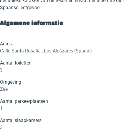
het unieke karakter van dit resort en ervaar het ultieme Zuid-
Spaanse leefgevoel.
Algemene informatie
Adres
Calle Santa Rosalía , Los Alcázares (Spanje)
Aantal toiletten
3
Omgeving
Zee
Aantal parkeerplaatsen
1
Aantal slaapkamers
3